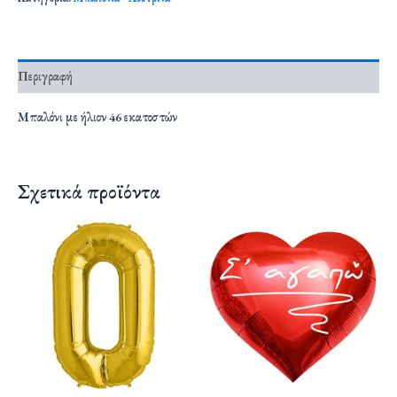
Περιγραφή
Μπαλόνι με ήλιον 46 εκατοστών
Σχετικά προϊόντα
Αυτό
το
προϊόν
έχει
πολλαπλές
παραλλαγές.
Οι
επιλογές