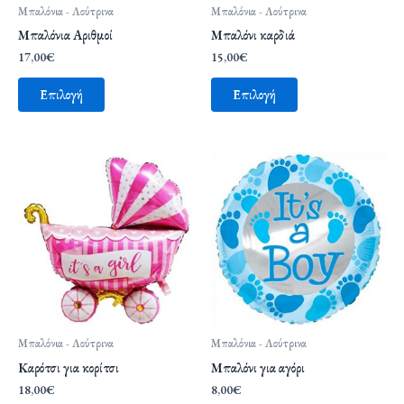
μπορούν
Μπαλόνια - Λούτρινα
Μπαλόνια - Λούτρινα
να
Μπαλόνια Αριθμοί
Μπαλόνι καρδιά
επιλεγούν
17,00
€
15,00
€
στη
σελίδα
Επιλογή
Επιλογή
του
προϊόντος
Μπαλόνια - Λούτρινα
Μπαλόνια - Λούτρινα
Καρότσι για κορίτσι
Μπαλόνι για αγόρι
18,00
€
8,00
€