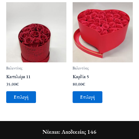
Βαλεντίνος
Βαλεντίνος
Καπελιέρα 11
Καρδία 5
35,00
€
80,00
€
Επιλογή
Επιλογή
Νίκαια: Λαοδικείας 146