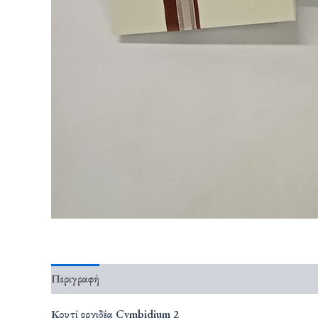
Περιγραφή
Κουτί ορχιδέα Cymbidium 2