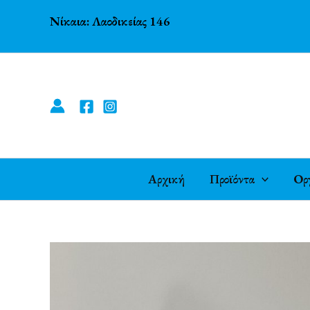
Μετάβαση
Νίκαια: Λαοδικείας 146
στο
περιεχόμενο
Αρχική
Προϊόντα
Ορ