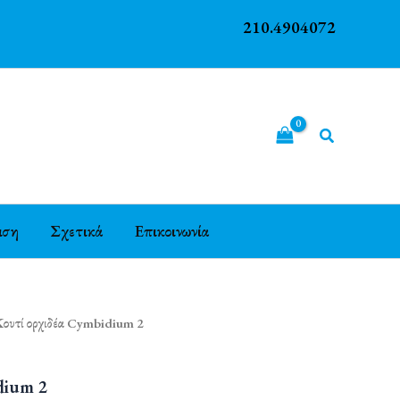
210.4904072
ιση
Σχετικά
Επικοινωνία
Κουτί ορχιδέα Cymbidium 2
dium 2