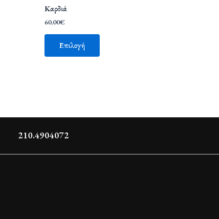
Καρδιά
60,00
€
Επιλογή
210.4904072