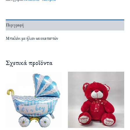
Περιγραφή
Μπαλόνι με ήλιον 46 εκατοστών
Σχετικά προϊόντα
Αυτό
το
προϊόν
έχει
πολλαπλές
παραλλαγές.
Οι
επιλογές