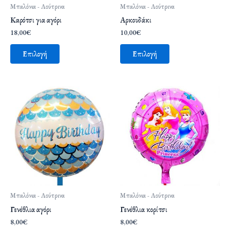
μπορούν
Μπαλόνια - Λούτρινα
Μπαλόνια - Λούτρινα
να
Καρότσι για αγόρι
Αρκουδάκι
επιλεγούν
18,00
€
10,00
€
στη
σελίδα
Επιλογή
Επιλογή
του
προϊόντος
Μπαλόνια - Λούτρινα
Μπαλόνια - Λούτρινα
Γενέθλια αγόρι
Γενέθλια κορίτσι
8,00
€
8,00
€