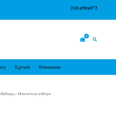
210.4904072
ιση
Σχετικά
Επικοινωνία
νθοδέσμες
/ Μπουκέτο με ανθούριο