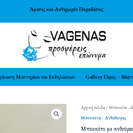
Άμεσες και Αυθημερόν Παραδόσεις
γάνωση Μυστηρίων και Εκδηλώσεων
Gallery Γάμος – Βάφτ
Μπουκέτο
Αρχική σελίδα
/
Μπουκέτα - Α
με
Μπουκέτα - Ανθοδέσμες
ανθούριο
ποσότητα
Μπουκέτο με ανθούριο