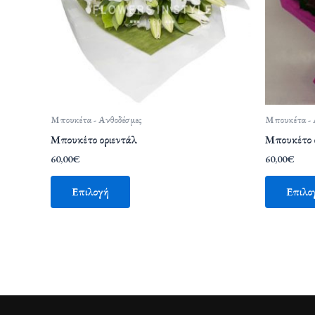
Μπουκέτα - Ανθοδέσμες
Μπουκέτα - 
Μπουκέτο οριεντάλ
Μπουκέτο 
60,00
€
60,00
€
Επιλογή
Επιλο