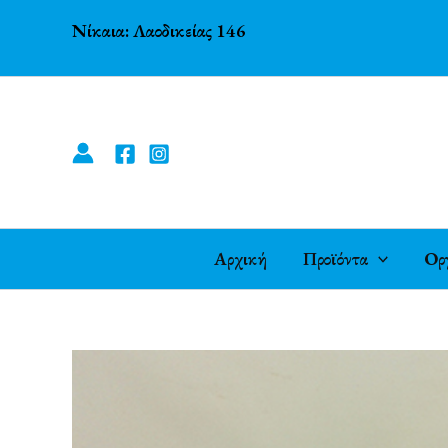
Μετάβαση
Νίκαια: Λαοδικείας 146
στο
περιεχόμενο
Αρχική
Προϊόντα
Ορ