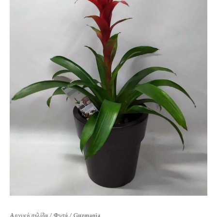
Αρχική σελίδα
/
Φυτά
/ Guzmania