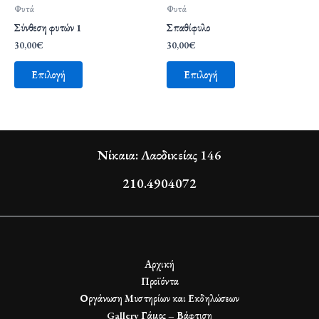
Φυτά
Φυτά
Σύνθεση φυτών 1
Σπαθίφυλο
30,00
€
30,00
€
Επιλογή
Επιλογή
Νίκαια: Λαοδικείας 146
210.4904072
Αρχική
Προϊόντα
Οργάνωση Μυστηρίων και Εκδηλώσεων
Gallery Γάμος – Βάφτιση